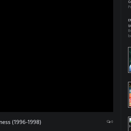
G
P
E
(
B
b
ness (1996-1998)
0