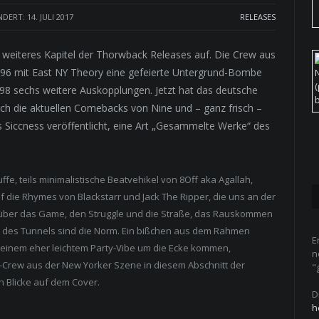
DERT: 14. JULI 2017
RELEASES
 weiteres Kapitel der Thorwback Releases auf. Die Crew aus
6 mit East NY Theory eine gefeierte Untergrund-Bombe
’98 sechs weitere Auskopplungen. Jetzt hat das deutsche
h die aktuellen Comebacks von Nine und – ganz frisch –
 Siccness veröffentlicht, eine Art „Gesammelte Werke“ des
ruffe, teils minimalistische Beatvehikel von 8Off aka Agallah,
f die Rhymes von Blackstarr und Jack The Ripper, die uns an der
r über das Game, den Struggle und die Straße, das Rauskommen
 des Tunnels sind die Norm. Ein bißchen aus dem Rahmen
E
it einem eher leichtem Party-Vibe um die Ecke kommen,
n
p-Crew aus der New Yorker Szene in diesem Abschnitt der
"
n Blicke auf dem Cover.
D
h