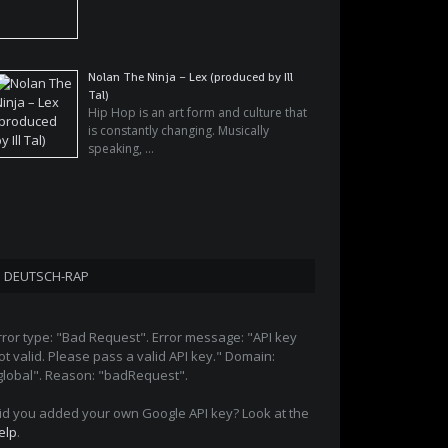
Nolan The Ninja – Lex (produced by Ill
Tal)
Hip Hop is an art form and culture that
is constantly changing. Musically
speaking, …
DEUTSCH-RAP
rror type: "Bad Request". Error message: "API key
ot valid. Please pass a valid API key." Domain:
global". Reason: "badRequest".
id you added your own Google API key? Look at the
elp
.