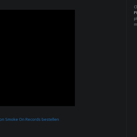
C
P
p
m
von Smoke On Records bestellen