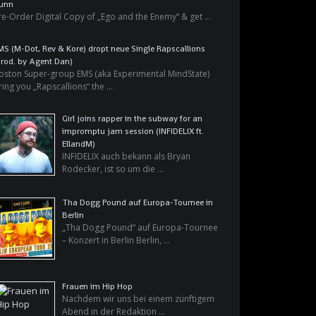
unn
re-Order Digital Copy of „Ego and the Enemy“ & get …
MS (M-Dot, Rev & Kore) dropt neue Single Rapscallions
prod. by Agent Dan)
oston Super-group EMS (aka Experimental MindState)
ring you „Rapscallions“ the …
Girl joins rapper in the subway for an
impromptu jam session (INFIDELIX ft.
EllandM)
INFIDELIX auch bekann als Bryan
Rodecker, ist so um die …
Tha Dogg Pound auf Europa-Tournee in
Berlin
„Tha Dogg Pound“ auf Europa-Tournee
– Konzert in Berlin Berlin, …
Frauen im Hip Hop
Nachdem wir uns bei einem zünftigem
Abend in der Redaktion …