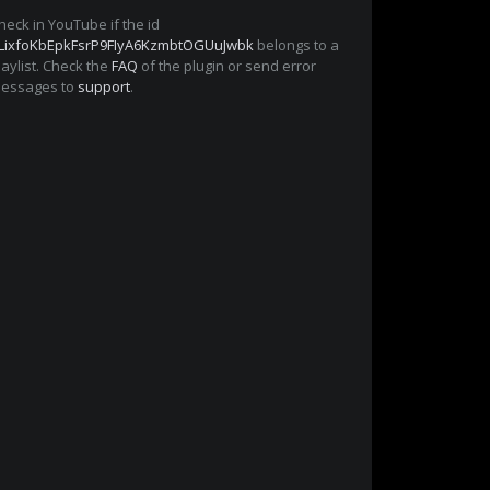
heck in YouTube if the id
LixfoKbEpkFsrP9FIyA6KzmbtOGUuJwbk
belongs to a
laylist. Check the
FAQ
of the plugin or send error
essages to
support
.