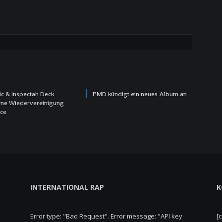
ric & Inspectah Deck
PMD kündigt ein neues Album an
ine Wiedervereinigung
ace
INTERNATIONAL RAP
K
Error type: "Bad Request". Error message: "API key
[