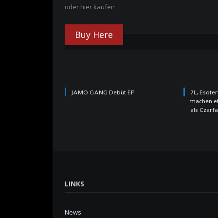
oder hier kaufen
Buy Here
RELATED POSTS
JAMO GANG Debüt EP
7L, Esote
machen e
als Czarf
LINKS
News