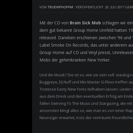
VON
TRUEHIPHOPFM
:
VERÖFFENTLICHT: 20. JULI 2017
GEÄN
Mit der CD von
Brain Sick Mob
schlagen wir ein
dem gut bekannt Group Home Umfeld hatten 199
released. Daneben erschienen zwischen ’96 und 
Label Smoke On Records, das unter anderem auc
Group Home auf CD und Vinyl presst, Unreleases
Mobs der gehirnkranken New Yorker.
Und die Musik? Die ist so, wie sie sein soll: staubig-
Buggyeye, DJ Nuff und Mix Master G-Flexx treffen au
Tristesse Easty New Yorks teilhaben lassen. Liede
aus dem Dreck und den eventuellen Erfolg am Ende
fallen Swirving To The Music und Stargazing, die m
ansonsten klingt alles so, wie man es von einer Ra
Neunziger erwartet, trotz der verträumt-freundliche