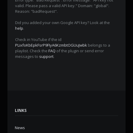
valid. Please pass a valid API key." Domain: "global".
Reason: "badRequest".
Did you added your own Google API key? Look at the
help
.
Check in YouTube if the id
PLixfoKbEpkFsrP9FIyA6KzmbtOGUuJwbk
belongs to a
playlist. Check the
FAQ
of the plugin or send error
messages to
support
.
LINKS
News