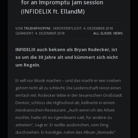
for an impromptu jam session
(INFIDELIX ft. EllandM)
VON
TRUEHIPHOPFM
:
VERÖFFENTLICHT: 4. DEZEMBER 2018
GEÄNDERT: 4. DEZEMBER 2018
ALL-SLIDER
,
NEWS
INFIDELIX auch bekann als Bryan Rodecker, ist
so um die 30 Jahre alt und kümmert sich nicht
um Regeln.
Er will nur Musik machen – und das macht er wie soeben
gehört nicht all zu schlecht. Die Leidenschaft reisst einen
einfach mit. Rodecker lebte in der texanischen Großstadt
Denton, schloss die Highschool ab, kellnerte in einem
mexikanischen Restaurant. „Auch wenn ich die Arbeit
mochte, hatte ich es irgendwann satt, für andere zu
arbeiten“, sagt er. Er wollte ausbrechen, sein Ding
durchziehen. Er kündigte, nahm das Album „Nomadic“