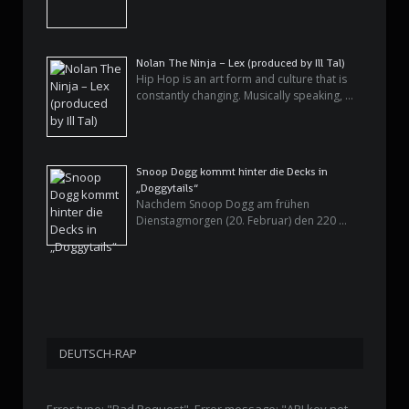
Nolan The Ninja – Lex (produced by Ill Tal)
Hip Hop is an art form and culture that is
constantly changing. Musically speaking, …
Snoop Dogg kommt hinter die Decks in
„Doggytails“
Nachdem Snoop Dogg am frühen
Dienstagmorgen (20. Februar) den 220 …
DEUTSCH-RAP
Error type: "Bad Request". Error message: "API key not