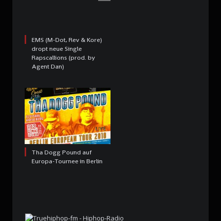
EMS (M-Dot, Rev & Kore)
dropt neue Single
Rapscallions (prod. by
Agent Dan)
Tha Dogg Pound auf
Europa-Tournee in Berlin