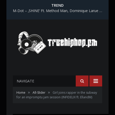
TREND
M-Dot – ‚SHINE‘ Ft. Method Man, Dominique Larue & Katy Gunn
NAVIGATE
»
»
Home
All-Slider
Girl joins rapper in the subway
for an impromptu jam session (INFIDELIX ft. EllandM)