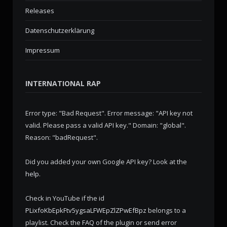
Releases
Datenschutzerklärung
Impressum
INTERNATIONAL RAP
Error type: "Bad Request". Error message: "API key not
valid. Please pass a valid API key." Domain: "global".
Reason: "badRequest".
Did you added your own Google API key? Look at the
help
.
Check in YouTube if the id
PLixfoKbEpkFtv5ygsaLFWEpZlZPwEfBpz
belongs to a
playlist. Check the
FAQ
of the plugin or send error