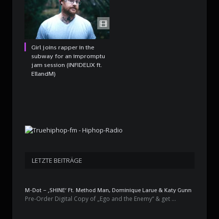
Girl joins rapper in the
subway for an impromptu
jam session (INFIDELIX ft.
EllandM)
LETZTE BEITRÄGE
M-Dot – ‚SHINE‘ Ft. Method Man, Dominique Larue & Katy Gunn
Pre-Order Digital Copy of „Ego and the Enemy“ & get …