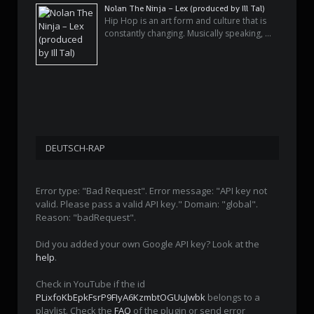
Nolan The Ninja – Lex (produced by Ill Tal)
Hip Hop is an art form and culture that is
constantly changing. Musically speaking, …
DEUTSCH-RAP
Error type: "Bad Request". Error message: "API key not
valid. Please pass a valid API key." Domain: "global".
Reason: "badRequest".
Did you added your own Google API key? Look at the
help
.
Check in YouTube if the id
PLixfoKbEpkFsrP9FIyA6KzmbtOGUuJwbk
belongs to a
playlist. Check the
FAQ
of the plugin or send error