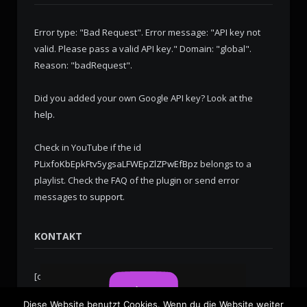
Error type: "Bad Request". Error message: "API key not
valid. Please pass a valid API key." Domain: "global".
Reason: "badRequest".
Did you added your own Google API key? Look at the
help
.
Check in YouTube if the id
PLixfoKbEpkFtv5ygsaLFWEpZlZPwEfBpz
belongs to a
playlist. Check the
FAQ
of the plugin or send error
messages to
support
.
KONTAKT
[contact-form-7 id="276" title="Kontaktformular 1"]
Diese Website benutzt Cookies. Wenn du die Website weiter