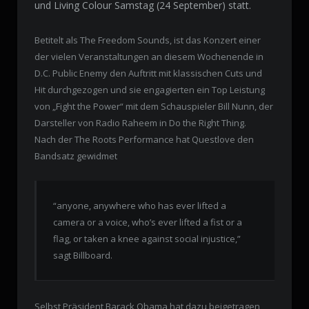
und Living Colour Samstag (24 September) statt.
Betitelt als The Freedom Sounds, ist das Konzert einer
der vielen Veranstaltungen an diesem Wochenende in
D.C. Public Enemy den Auftritt mit klassischen Cuts und
Hit durchgezogen und sie engagierten ein Top Leistung
von „Fight the Power“ mit dem Schauspieler Bill Nunn, der
Darsteller von Radio Raheem in Do the Right Thing.
Nach der The Roots Performance hat Questlove den
Bandsatz gewidmet
“anyone, anywhere who has ever lifted a
camera or a voice, who’s ever lifted a fist or a
flag, or taken a knee against social injustice,”
sagt Billboard.
Selbst Präsident Barack Obama hat dazu beigetragen,