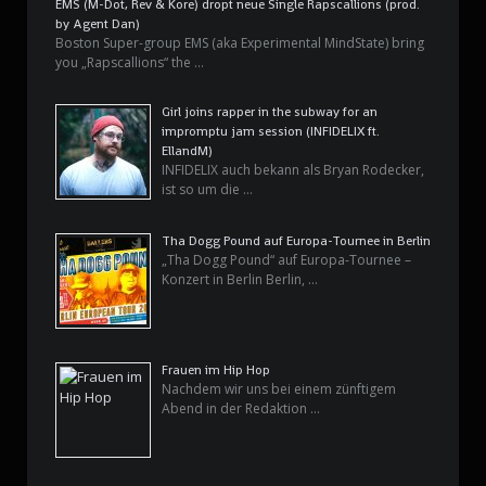
EMS (M-Dot, Rev & Kore) dropt neue Single Rapscallions (prod.
by Agent Dan)
Boston Super-group EMS (aka Experimental MindState) bring
you „Rapscallions“ the …
Girl joins rapper in the subway for an
impromptu jam session (INFIDELIX ft.
EllandM)
INFIDELIX auch bekann als Bryan Rodecker,
ist so um die …
Tha Dogg Pound auf Europa-Tournee in Berlin
„Tha Dogg Pound“ auf Europa-Tournee –
Konzert in Berlin Berlin, …
Frauen im Hip Hop
Nachdem wir uns bei einem zünftigem
Abend in der Redaktion …