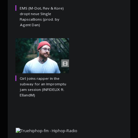
EMS (M-Dot, Rev & Kore)
dropt neue Single
Rapscallions (prod. by
Agent Dan)
Girl joins rapper in the
subway for an impromptu
jam session (INFIDELIX ft.
EllandM)