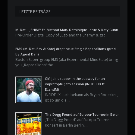
LETZTE BEITRÄGE
M-Dot – ‚SHINE‘ Ft. Method Man, Dominique Larue & Katy Gunn
Pre-Order Digital Copy of „Ego and the Enemy“ & get …
EMS (M-Dot, Rev & Kore) dropt neue Single Rapscallions (prod.
by Agent Dan)
Boston Super-group EMS (aka Experimental MindState) bring
you „Rapscallions“ the …
Girl joins rapper in the subway for an
impromptu jam session (INFIDELIX ft.
EllandM)
INFIDELIX auch bekann als Bryan Rodecker,
ist so um die …
Tha Dogg Pound auf Europa-Tournee in Berlin
„Tha Dogg Pound“ auf Europa-Tournee –
Konzert in Berlin Berlin, …