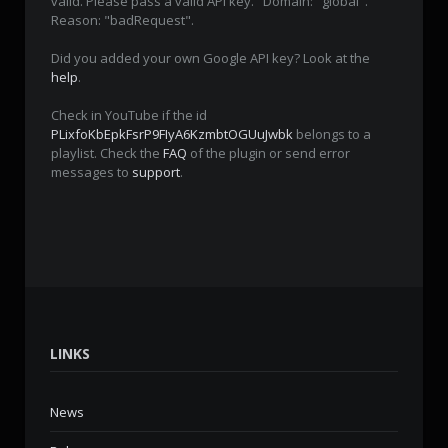
valid. Please pass a valid API key." Domain: "global".
Reason: "badRequest".
Did you added your own Google API key? Look at the
help
.
Check in YouTube if the id
PLixfoKbEpkFsrP9FIyA6KzmbtOGUuJwbk
belongs to a
playlist. Check the
FAQ
of the plugin or send error
messages to
support
.
LINKS
News