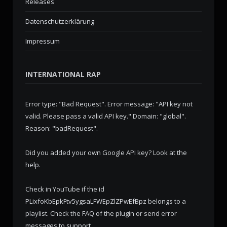
Releases
Datenschutzerklärung
Impressum
INTERNATIONAL RAP
Error type: "Bad Request". Error message: "API key not
valid. Please pass a valid API key." Domain: "global".
Reason: "badRequest".
Did you added your own Google API key? Look at the
help
.
Check in YouTube if the id
PLixfoKbEpkFtv5ygsaLFWEpZlZPwEfBpz
belongs to a
playlist. Check the
FAQ
of the plugin or send error
messages to
support
.