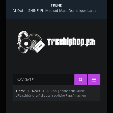
TREND
M-Dot – ‚SHINE‘ Ft. Method Man, Dominique Larue & Katy Gunn
NAVIGATE
»
»
Home
News
LL Cool J nennt neue Musik
„Fleischbällchen“ die „schreckliche Raps“ machen