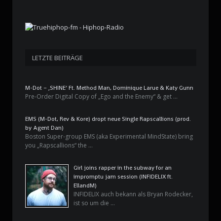
LETZTE BEITRÄGE
M-Dot – ‚SHINE‘ Ft. Method Man, Dominique Larue & Katy Gunn
Pre-Order Digital Copy of „Ego and the Enemy“ & get …
EMS (M-Dot, Rev & Kore) dropt neue Single Rapscallions (prod.
by Agent Dan)
Boston Super-group EMS (aka Experimental MindState) bring
you „Rapscallions“ the …
Girl joins rapper in the subway for an
impromptu jam session (INFIDELIX ft.
EllandM)
INFIDELIX auch bekann als Bryan Rodecker,
ist so um die …