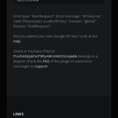
Error type: "Bad Request". Error message: "API key not
valid. Please pass a valid API key." Domain: "global".
Reason: "badRequest".
Did you added your own Google API key? Look at the
help
.
Check in YouTube if the id
PLixfoKbEpkFsrP9FIyA6KzmbtOGUuJwbk
belongs to a
playlist. Check the
FAQ
of the plugin or send error
messages to
support
.
LINKS