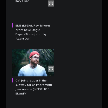
Katy Gunn
EMS (M-Dot, Rev & Kore)
dropt neue Single
Rapscallions (prod. by
Agent Dan)
Girl joins rapper in the
subway for an impromptu
jam session (INFIDELIX ft.
EllandM)