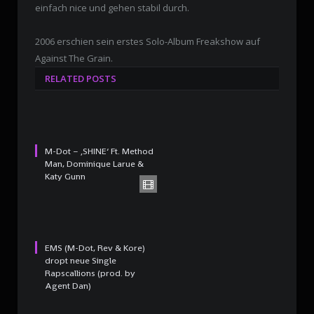
einfach nice und gehen stabil durch.
2006 erschien sein erstes Solo-Album Freakshow auf
Against The Grain.
RELATED POSTS
M-Dot – ‚SHINE‘ Ft. Method
Man, Dominique Larue &
Katy Gunn
EMS (M-Dot, Rev & Kore)
dropt neue Single
Rapscallions (prod. by
Agent Dan)