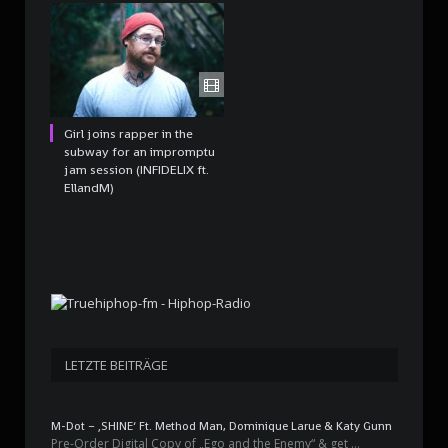
Girl joins rapper in the
subway for an impromptu
jam session (INFIDELIX ft.
EllandM)
LETZTE BEITRÄGE
M-Dot – ‚SHINE‘ Ft. Method Man, Dominique Larue & Katy Gunn
Pre-Order Digital Copy of „Ego and the Enemy“ & get …