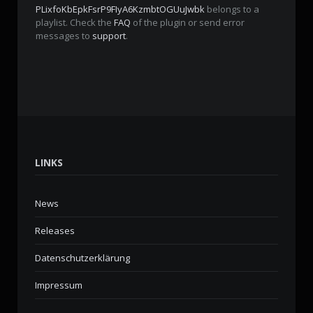
PLixfoKbEpkFsrP9FIyA6KzmbtOGUuJwbk
belongs to a
playlist. Check the
FAQ
of the plugin or send error
messages to
support
.
LINKS
News
Releases
Datenschutzerklärung
Impressum