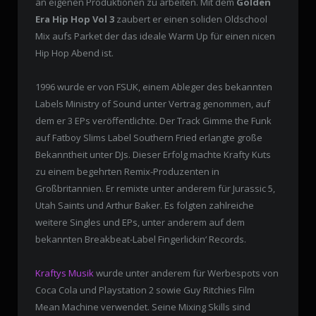
an eigenen Produktionen zu arbeiten. Mit dem
Golden
Era Hip Hop Vol 3
zaubert er einen soliden Oldschool
Mix aufs Parket der das ideale Warm Up für einen nicen
Hip Hop Abend ist.
1996 wurde er von FSUK, einem Ableger des bekannten
Labels Ministry of Sound unter Vertrag genommen, auf
dem er 3 EPs veröffentlichte. Der Track Gimme the Funk
auf Fatboy Slims Label Southern Fried erlangte große
Bekanntheit unter DJs. Dieser Erfolg machte Krafty Kuts
zu einem begehrten Remix-Produzenten in
Großbritannien. Er remixte unter anderem für Jurassic 5,
Utah Saints und Arthur Baker. Es folgten zahlreiche
weitere Singles und EPs, unter anderem auf dem
bekannten Breakbeat-Label Fingerlickin‘ Records.
Kraftys Musik
wurde unter anderem für Werbespots von
Coca Cola und Playstation 2 sowie Guy Ritchies Film
Mean Machine verwendet. Seine Mixing Skills sind