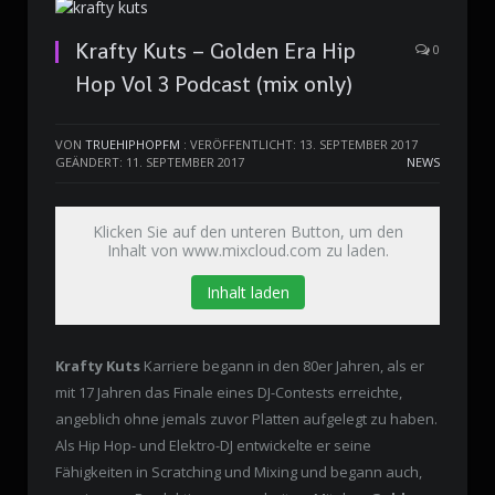
Krafty Kuts – Golden Era Hip
0
Hop Vol 3 Podcast (mix only)
VON
TRUEHIPHOPFM
:
VERÖFFENTLICHT: 13. SEPTEMBER 2017
GEÄNDERT: 11. SEPTEMBER 2017
NEWS
Klicken Sie auf den unteren Button, um den
Inhalt von www.mixcloud.com zu laden.
Inhalt laden
Krafty Kuts
Karriere begann in den 80er Jahren, als er
mit 17 Jahren das Finale eines DJ-Contests erreichte,
angeblich ohne jemals zuvor Platten aufgelegt zu haben.
Als Hip Hop- und Elektro-DJ entwickelte er seine
Fähigkeiten in Scratching und Mixing und begann auch,