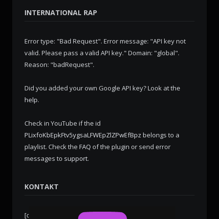
INTERNATIONAL RAP
Error type: "Bad Request". Error message: "API key not
valid. Please pass a valid API key." Domain: "global".
Reason: "badRequest".
Did you added your own Google API key? Look at the
help
.
Check in YouTube if the id
PLixfoKbEpkFtv5ygsaLFWEpZlZPwEfBpz
belongs to a
playlist. Check the
FAQ
of the plugin or send error
messages to
support
.
KONTAKT
[contact-form-7 id="276" title="Kontaktformular 1"]