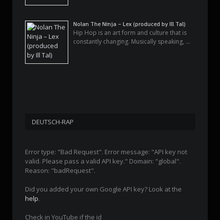
Nolan The Ninja – Lex (produced by Ill Tal)
Hip Hop is an art form and culture that is
constantly changing. Musically speaking, …
DEUTSCH-RAP
Error type: "Bad Request". Error message: "API key not
valid. Please pass a valid API key." Domain: "global".
Reason: "badRequest".
Did you added your own Google API key? Look at the
help
.
Check in YouTube if the id