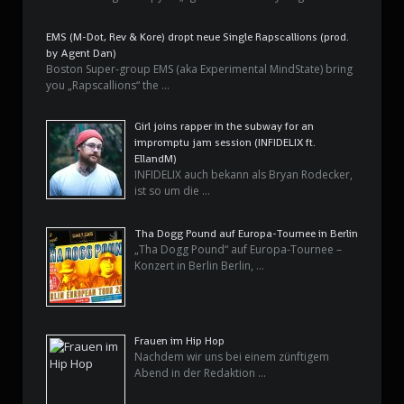
EMS (M-Dot, Rev & Kore) dropt neue Single Rapscallions (prod.
by Agent Dan)
Boston Super-group EMS (aka Experimental MindState) bring
you „Rapscallions“ the …
Girl joins rapper in the subway for an
impromptu jam session (INFIDELIX ft.
EllandM)
INFIDELIX auch bekann als Bryan Rodecker,
ist so um die …
Tha Dogg Pound auf Europa-Tournee in Berlin
„Tha Dogg Pound“ auf Europa-Tournee –
Konzert in Berlin Berlin, …
Frauen im Hip Hop
Nachdem wir uns bei einem zünftigem
Abend in der Redaktion …