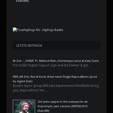
EllandM)
LETZTE BEITRÄGE
M-Dot – ‚SHINE‘ Ft. Method Man, Dominique Larue & Katy Gunn
Pre-Order Digital Copy of „Ego and the Enemy“ & get …
EMS (M-Dot, Rev & Kore) dropt neue Single Rapscallions (prod.
by Agent Dan)
Boston Super-group EMS (aka Experimental MindState) bring
you „Rapscallions“ the …
Girl joins rapper in the subway for an
impromptu jam session (INFIDELIX ft.
EllandM)