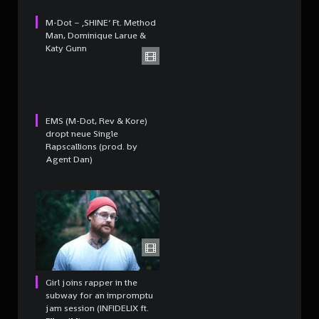
M-Dot – ‚SHINE‘ Ft. Method
Man, Dominique Larue &
Katy Gunn
EMS (M-Dot, Rev & Kore)
dropt neue Single
Rapscallions (prod. by
Agent Dan)
Girl joins rapper in the
subway for an impromptu
jam session (INFIDELIX ft.