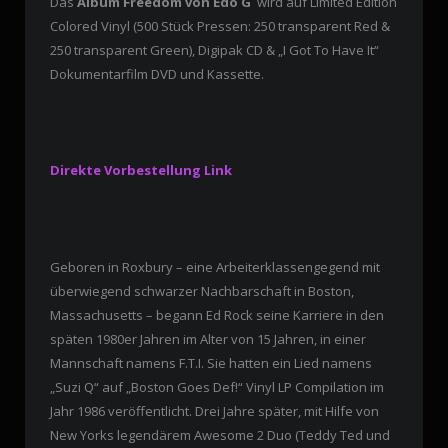
Das
Album Freedom von Edo G
wird auf Limited Edition
Colored Vinyl (500 Stück Pressen: 250 transparent Red &
250 transparent Green), Digipak CD & „I Got To Have It“
Dokumentarfilm DVD und Kassette.
Direkte Vorbestellung Link
Geboren in Roxbury – eine Arbeiterklassengegend mit
überwiegend schwarzer Nachbarschaft in Boston,
Massachusetts – begann
Ed Rock seine Karriere in den
späten 1980er Jahren im Alter von 15 Jahren, in einer
Mannschaft namens F.T.I
.
Sie hatten ein Lied namens
„Suzi Q“ auf „Boston Goes Def!“
Vinyl LP Compilation im
Jahr 1986 veröffentlicht.
Drei Jahre später, mit Hilfe von
New Yorks legendärem Awesome 2 Duo (Teddy Ted und