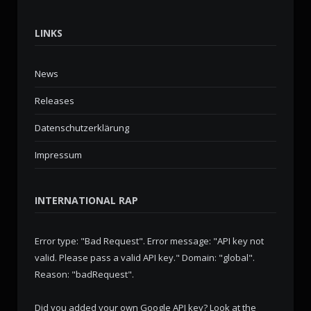
LINKS
News
Releases
Datenschutzerklärung
Impressum
INTERNATIONAL RAP
Error type: "Bad Request". Error message: "API key not
valid. Please pass a valid API key." Domain: "global".
Reason: "badRequest".
Did you added your own Google API key? Look at the