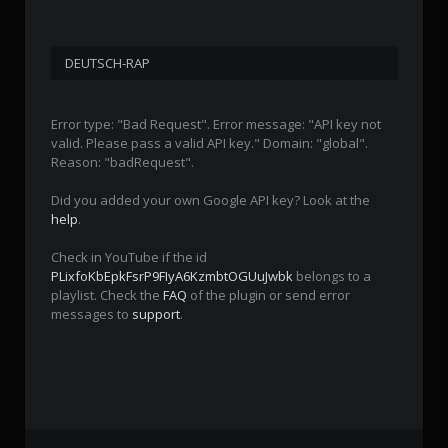
DEUTSCH-RAP
Error type: "Bad Request". Error message: "API key not
valid. Please pass a valid API key." Domain: "global".
Reason: "badRequest".
Did you added your own Google API key? Look at the
help
.
Check in YouTube if the id
PLixfoKbEpkFsrP9FIyA6KzmbtOGUuJwbk
belongs to a
playlist. Check the
FAQ
of the plugin or send error
messages to
support
.