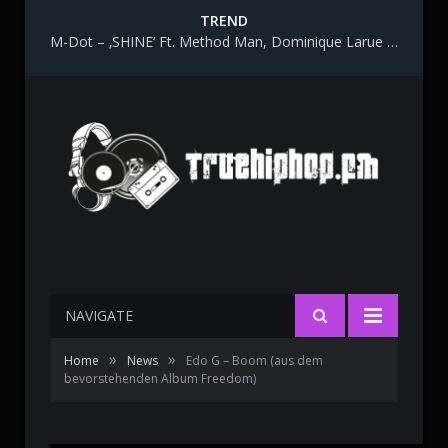
TREND
M-Dot – ‚SHINE‘ Ft. Method Man, Dominique Larue & Katy Gunn
NAVIGATE
»
»
Home
News
Edo G – Boom (aus dem
bevorstehenden Album Freedom)