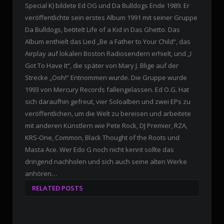
Special K) bildete Ed OG und Da Bulldogs Ende 1989. Er
veröffentlichte sein erstes Album 1991 mit seiner Gruppe
Da Bulldogs, betitelt Life of a Kid in
Das Ghetto.
Das
Album enthielt das Lied „Be a Father to Your Child“, das
Airplay auf lokalen Boston Radiosendern erhielt, und „I
Got To Have It“, die später von Mary J. Blige auf der
Strecke „Ooh!“ Entnommen wurde.
Die Gruppe wurde
1993 von Mercury Records fallengelassen.
Ed O.G.
Hat
sich daraufhin gefreut, vier Soloalben und zwei EPs zu
veröffentlichen, um die Welt zu bereisen und arbeitete
mit anderen Künstlern wie Pete Rock, DJ Premier, RZA,
KRS-One, Common, Black Thought of the Roots und
Masta Ace. Wer Edo G noch nicht kennt sollte das
dringend nachholen und sich auch seine alten
Werke
anhören…
RELATED POSTS