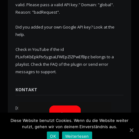
valid. Please pass a valid API key." Domain: "global".
Reason: "badRequest".
Did you added your own Google API key? Look at the
help
.
Check in YouTube if the id
PLixfoKbEpkFtv5ygsaLFWEpZlZPwEfBpz
belongs to a
playlist. Check the
FAQ
of the plugin or send error
messages to
support
.
KONTAKT
[contact-form-7 id="276" title="Kontaktformular 1"]
Diese Website benutzt Cookies. Wenn du die Website weiter
nutzt, gehen wir von deinem Einverständnis aus.
Copyright since © 2012 TrueHipHop.Fm and Cultur.FM. All
OK
Weiterlesen