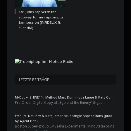
Girl joins rapper in the
subway for an impromptu
jam session (INFIDELIX ft.
EllandM)
LETZTE BEITRÄGE
M-Dot – ‚SHINE‘ Ft. Method Man, Dominique Larue & Katy Gunn
Pre-Order Digital Copy of „Ego and the Enemy“ & get …
EMS (M-Dot, Rev & Kore) dropt neue Single Rapscallions (prod.
by Agent Dan)
Boston Super-group EMS (aka Experimental MindState) bring