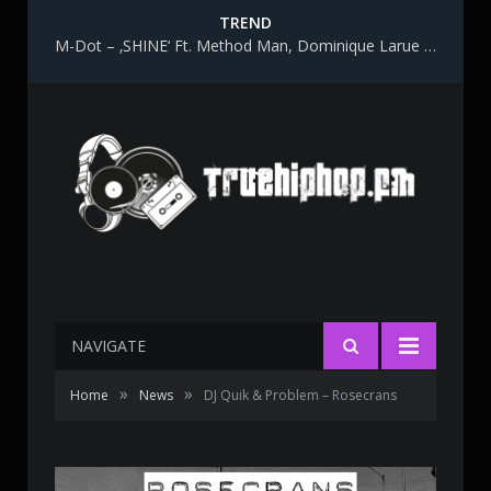
TREND
M-Dot – ‚SHINE‘ Ft. Method Man, Dominique Larue & Katy Gunn
NAVIGATE
»
»
Home
News
DJ Quik & Problem – Rosecrans