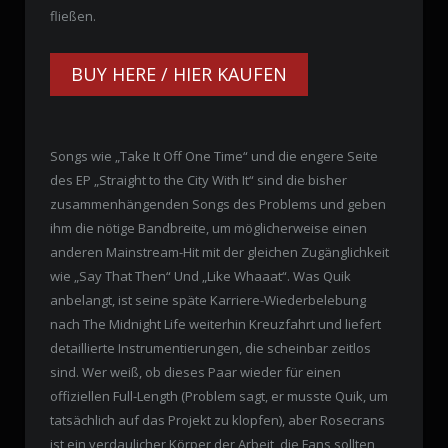
fließen.
BUY HERE / HIER KAUFEN
Songs wie „Take It Off One Time“ und die engere Seite
des EP „Straight to the City With It“ sind die bisher
zusammenhängenden Songs des Problems und geben
ihm die nötige Bandbreite, um möglicherweise einen
anderen Mainstream-Hit mit der gleichen Zugänglichkeit
wie „Say That Then“ Und „Like Whaaat“. Was Quik
anbelangt, ist seine späte Karriere-Wiederbelebung
nach The Midnight Life weiterhin Kreuzfahrt und liefert
detaillierte Instrumentierungen, die scheinbar zeitlos
sind. Wer weiß, ob dieses Paar wieder für einen
offiziellen Full-Length (Problem sagt, er musste Quik, um
tatsächlich auf das Projekt zu klopfen), aber Rosecrans
ist ein verdaulicher Körper der Arbeit, die Fans sollten