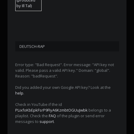
DEUTSCH-RAP
Error type: "Bad Request". Error message: "API key not
valid. Please pass a valid API key." Domain: "global".
Reason: "badRequest".
Did you added your own Google API key? Look at the
help
.
Check in YouTube if the id
PLixfoKbEpkFsrP9FIyA6KzmbtOGUuJwbk
belongs to a
playlist. Check the
FAQ
of the plugin or send error
messages to
support
.