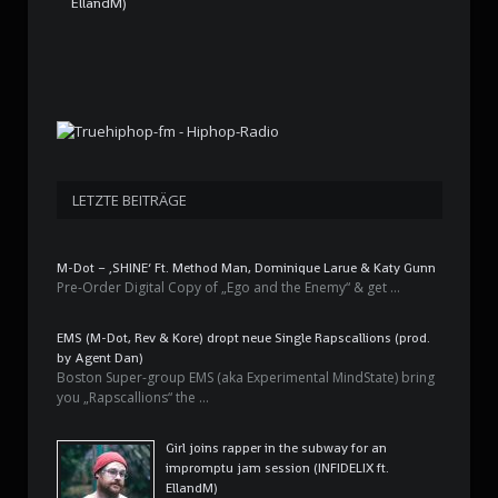
EllandM)
LETZTE BEITRÄGE
M-Dot – ‚SHINE‘ Ft. Method Man, Dominique Larue & Katy Gunn
Pre-Order Digital Copy of „Ego and the Enemy“ & get …
EMS (M-Dot, Rev & Kore) dropt neue Single Rapscallions (prod.
by Agent Dan)
Boston Super-group EMS (aka Experimental MindState) bring
you „Rapscallions“ the …
Girl joins rapper in the subway for an
impromptu jam session (INFIDELIX ft.
EllandM)