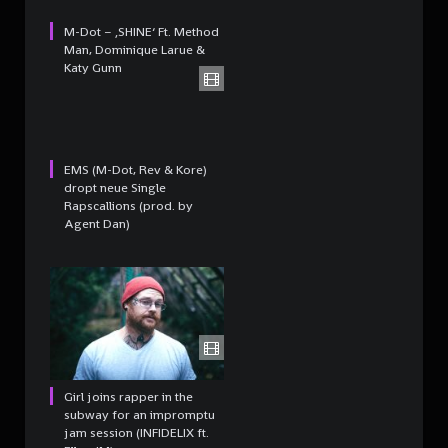
M-Dot – ‚SHINE‘ Ft. Method
Man, Dominique Larue &
Katy Gunn
EMS (M-Dot, Rev & Kore)
dropt neue Single
Rapscallions (prod. by
Agent Dan)
Girl joins rapper in the
subway for an impromptu
jam session (INFIDELIX ft.