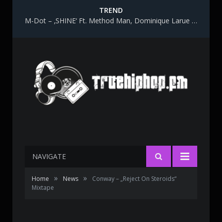
TREND
M-Dot – ‚SHINE‘ Ft. Method Man, Dominique Larue & Katy Gunn
NAVIGATE
»
»
Home
News
Conway – „Reject On Steroids“
Mixtape