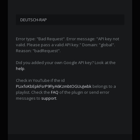
DEUTSCH-RAP
Error type: "Bad Request". Error message: "API key not
valid. Please pass a valid API key." Domain: "global".
Reason: "badRequest".
Did you added your own Google API key? Look at the
help
.
Check in YouTube if the id
PLixfoKbEpkFsrP9FIyA6KzmbtOGUuJwbk
belongs to a
playlist. Check the
FAQ
of the plugin or send error
messages to
support
.