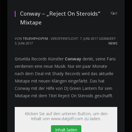
Conway – „Reject On Steroids“
0
Mixtape
VON
TRUEHIPHOPFM
:
VERÖFFENTLICHT: 7. JUNI 2017
GEÄNDERT:
5. JUNI 2017
NEWS
Griselda Records Künstler
Conway
denkt, seine Fans
verdienen eine neue Musik.
Nur ein paar Monate
nach dem Deal mit Shady Records wird das aktuelle
Mixtape mit neuen Klängen eingefärbt. Das hat
Conway mit der Hilfe von DJ Green Lantern für sein
Mixtape mit dem Titel Reject On Steroids geschafft.
Klicken Sie auf den unteren Button, um den
Inhalt von www.datpiff.com zu laden.
Inhalt laden